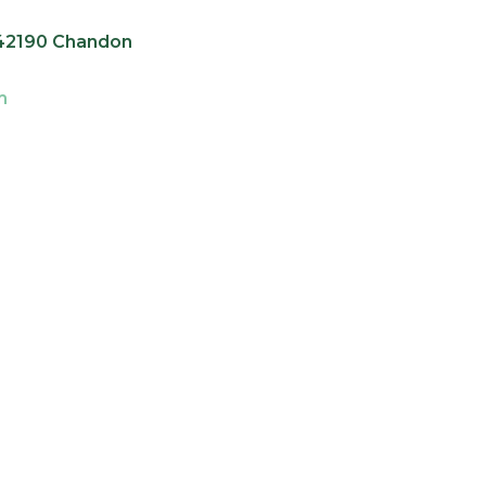
e 42190 Chandon
m