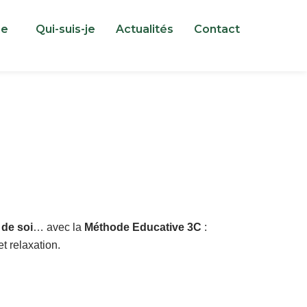
me
Qui-suis-je
Actualités
Contact
 de soi
… avec la
Méthode Educative 3C
:
t relaxation.